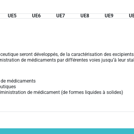
UE5
UE6
UE7
UE8
UE9
U
eutique seront développés, de la caractérisation des excipient
istration de médicaments par différentes voies jusqu’à leur sta
nt de médicaments
eutiques
dministration de médicament (de formes liquides à solides)